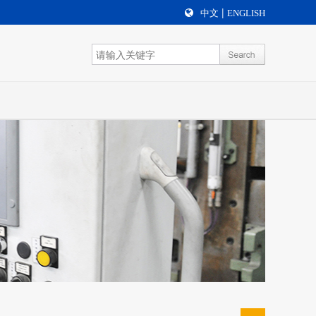
|
中文
ENGLISH