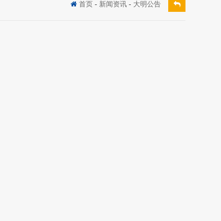
首页
-
新闻资讯
-
大明公告