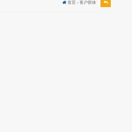
首页
-
客户群体