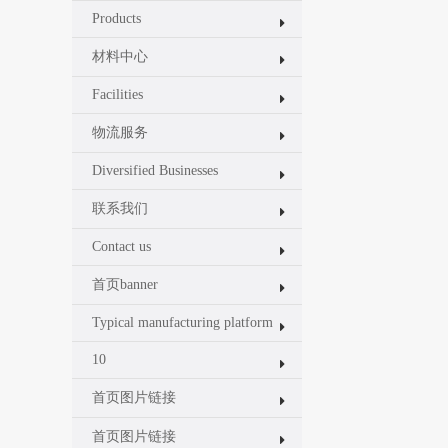
Products
材料中心
Facilities
物流服务
Diversified Businesses
联系我们
Contact us
首页banner
Typical manufacturing platform
10
首页图片链接
首页图片链接