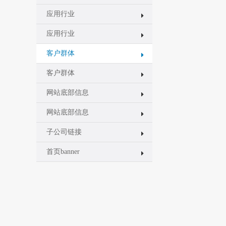
应用行业
应用行业
客户群体
客户群体
网站底部信息
网站底部信息
子公司链接
首页banner