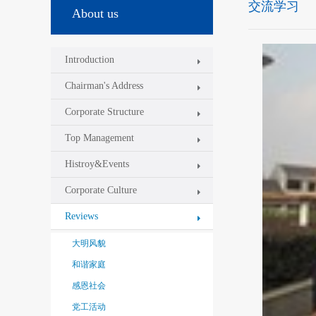
交流学习
About us
Introduction
Chairman's Address
Corporate Structure
Top Management
Histroy&Events
Corporate Culture
Reviews
大明风貌
和谐家庭
感恩社会
党工活动