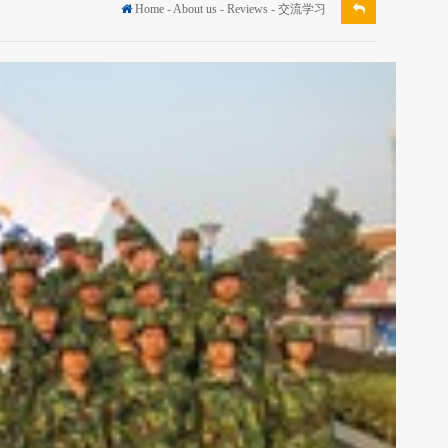
Home
-
About us
-
Reviews
-
交流学习