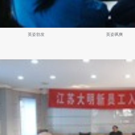
姿勃发 英姿飒爽 业务