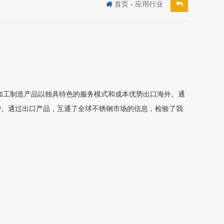
首页
-
应用行业
、加工制造产品以独具特色的服务模式和成本优势出口海外。通
户。通过出口产品，互通了全球不锈钢市场的信息，检验了我