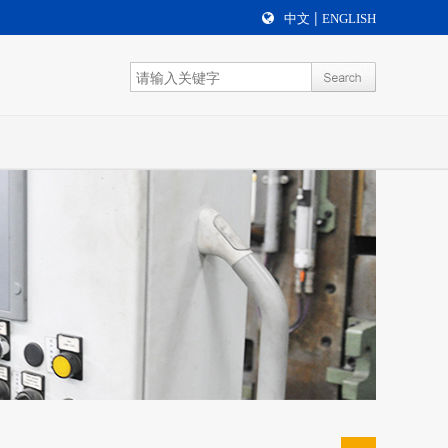
|
中文
ENGLISH